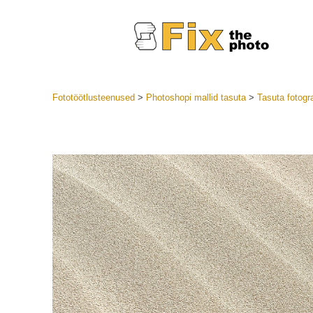
Fototöötlusteenused
>
Photoshopi mallid tasuta
>
Tasuta fotogr
Lightroom
LR eelsea
Portre
Parima pa
Mobiili e
Pulmafot