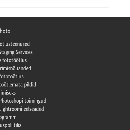
photo
ötlusteenused
Staging Services
e fototöötlus
erimisnõuanded
fototöötlus
töötlemata pildid
rimiseks
Photoshopi toimingud
Lightroomi eelseaded
rogramm
uspoliitika