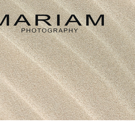
e fototöötlus
Ehete fotode redigeerimine
AI koolitusandme