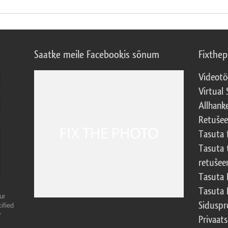
Saatke meile Facebookis sõnum
Fixthe
Videotö
Virtual 
Allhank
Retuše
Tasuta 
Tasuta 
retušee
Tasuta 
Tasuta 
ur
Sidusp
ified
r
Privaats