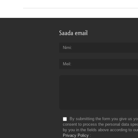
Saada email
Nimi
Meil
By submitting the form you give us yo
consent to process the personal data spec
by you in the fields above according to ou
Privacy Policy