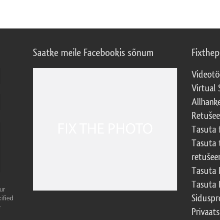
Saatke meile Facebookis sõnum
Fixthe
Videotö
Virtual 
Allhank
Retuše
Tasuta 
Tasuta 
retušee
Tasuta 
Tasuta 
ur
Sidusp
ified
r
Privaats