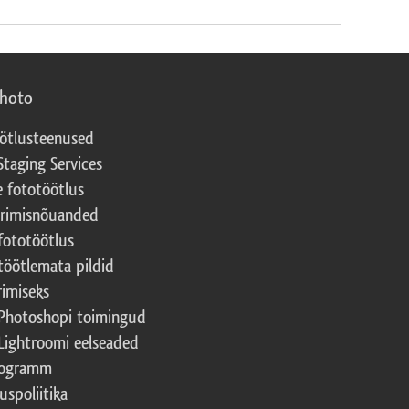
photo
ötlusteenused
Staging Services
e fototöötlus
erimisnõuanded
fototöötlus
töötlemata pildid
rimiseks
Photoshopi toimingud
Lightroomi eelseaded
rogramm
uspoliitika