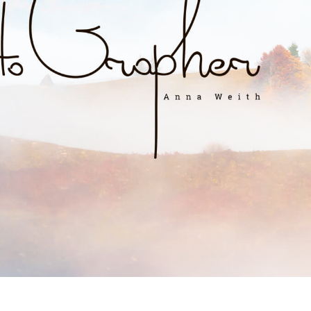
e fototöötlus
Ehete fotode redigeerimine
AI koolitusandme