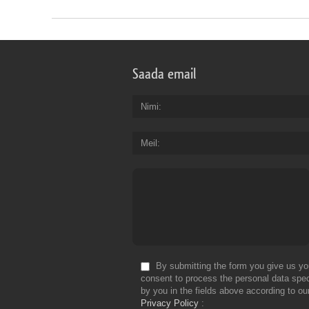
Saada email
Nimi
Meil
By submitting the form you give us yo
consent to process the personal data spec
by you in the fields above according to ou
Privacy Policy