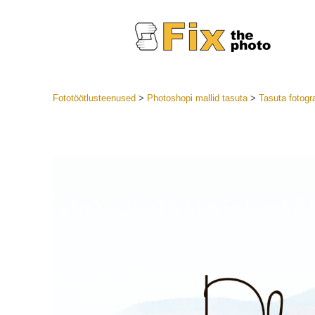
Fototöötlusteenused
>
Photoshopi mallid tasuta
>
Tasuta fotogr
Lightroom
LR eelsea
Portre
Parima pa
Mobiili e
Pulmafot