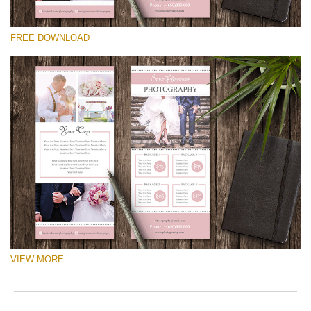
Please select
FREE DOWNLOAD
Free Logo #3
Pricing Guide Template
Free download
VIEW MORE