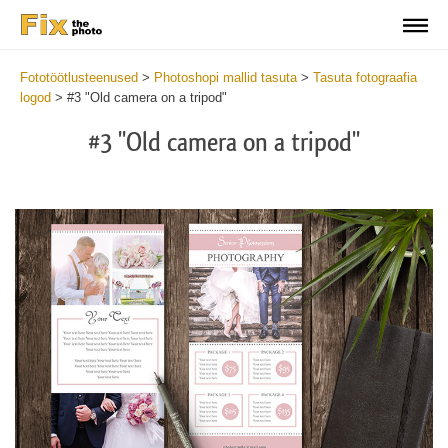
Fototöötlusteenused
>
Photoshopi mallid tasuta
>
Tasuta fotograafia
logod
>
#3 "Old camera on a tripod"
#3 "Old camera on a tripod"
Do
Lo
for
Fr