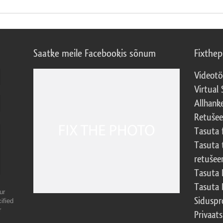
Saatke meile Facebookis sõnum
Fixthe
Videotö
Virtual 
Allhank
Retuše
Tasuta 
Tasuta 
retušee
Tasuta 
Tasuta 
ur
Sidusp
ified
r
Privaats