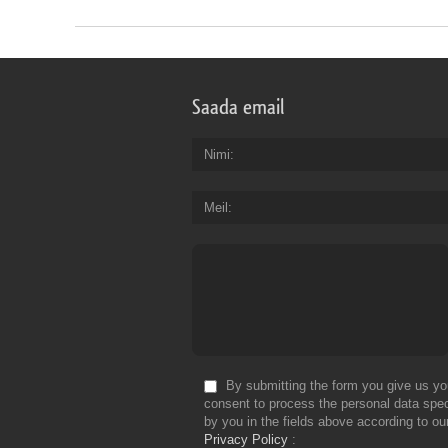
Saada email
Nimi
Meil
By submitting the form you give us yo
consent to process the personal data spec
by you in the fields above according to ou
Privacy Policy