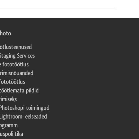
photo
ötlusteenused
Staging Services
e fototöötlus
erimisnõuanded
fototöötlus
töötlemata pildid
rimiseks
Photoshopi toimingud
Lightroomi eelseaded
rogramm
uspoliitika