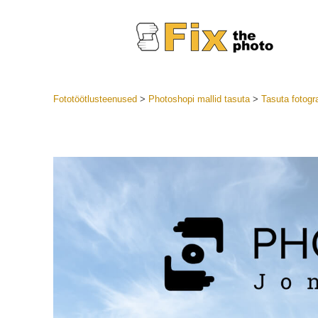
Fototöötlusteenused
>
Photoshopi mallid tasuta
>
Tasuta fotogr
Lightroom
LR eelsea
Portre
Parima pa
Mobiili e
Pulmafot