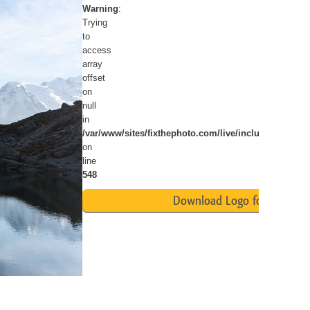
Warning
:
d
Video Editing Services
Trying
to
access
array
offset
on
null
in
/var/www/sites/fixthephoto.com/live/includes/funct
on
line
548
Download Logo for Free