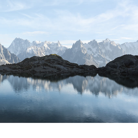
e fototöötlus
Ehete fotode redigeerimine
AI koolitusandme