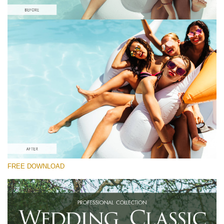
Please select
Free Nightclub Lightroom Preset #6
Wedding Classic
(30 Lr Presets)
Wedding Collection
(400 Lr Presets)
Entire Collection
FREE DOWNLOAD
(2067 Lr Presets)
Free download