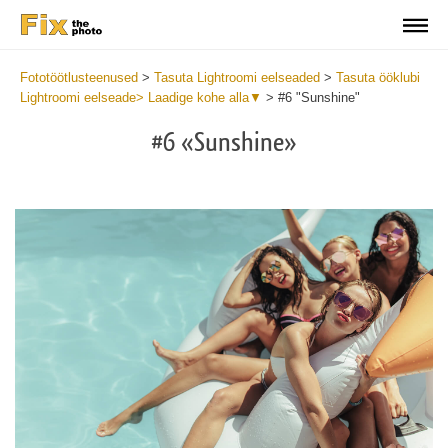
Fototöötlusteenused
>
Tasuta Lightroomi eelseaded
>
Tasuta ööklubi
Lightroomi eelseade> Laadige kohe alla▼
>
#6 "Sunshine"
#6 «Sunshine»