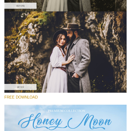
Please select
Free Wedding Preset #22
Honey Moon
(30 Lr Presets)
Luxe Wedding
(230 Lr Presets)
Entire Collection
FREE DOWNLOAD
(2067 Lr Presets)
Free download