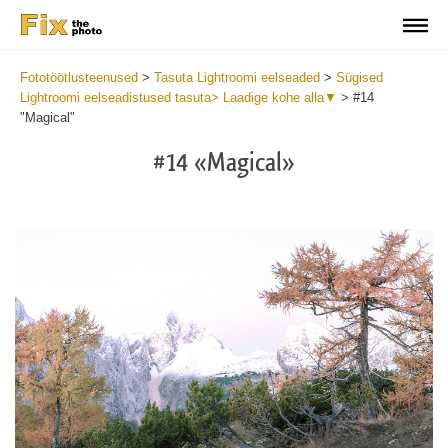
Fototöötlusteenused
>
Tasuta Lightroomi eelseaded
>
Sügised
Lightroomi eelseadistused tasuta> Laadige kohe alla▼
>
#14
"Magical"
#14 «Magical»
Do
Fr