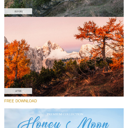
Please select
Lightroom Fall Preset #14
Honey Moon
(30 Lr Presets)
Wedding Collection
(400 Lr Presets)
Must-Have Collection
FREE DOWNLOAD
(1432 Lr Presets)
Free download