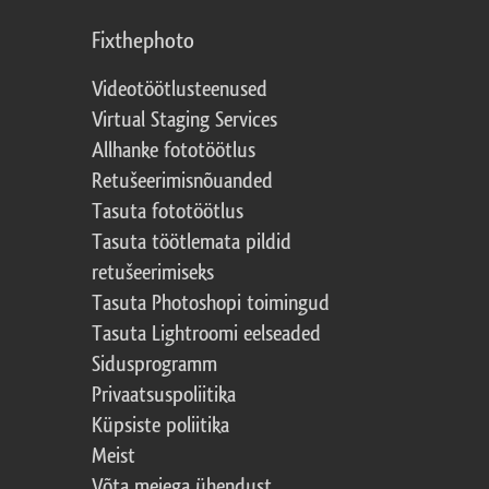
Fixthephoto
Videotöötlusteenused
Virtual Staging Services
Allhanke fototöötlus
Retušeerimisnõuanded
Tasuta fototöötlus
Tasuta töötlemata pildid
retušeerimiseks
Tasuta Photoshopi toimingud
Tasuta Lightroomi eelseaded
Sidusprogramm
Privaatsuspoliitika
Küpsiste poliitika
Meist
Võta meiega ühendust