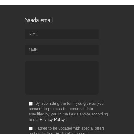
Saada email
Nimi
Meil
By submitting the form you give us your
consent to process the personal data
specified by you in the fields above according
to our
Privacy Policy
I agree to be updated with special offers
and deals from FixThePhoto.com