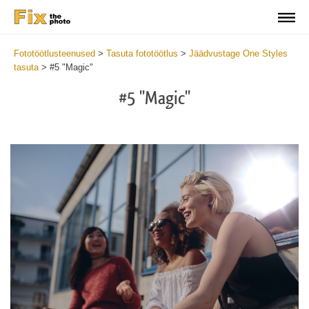
Fototöötlusteenused
>
Tasuta fototöötlus
>
Jäädvustage One Styles
tasuta
>
#5 "Magic"
#5 "Magic"
Cl
at
th
bu
an
re
Fr
Ma
St
wi
2
mi
Wr