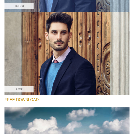
Please select
Free Camera Raw Preset #3
Chocolate Effect
(25 Lr Presets)
Entire Collection
(2067 Lr Presets)
Free download
FREE DOWNLOAD
RECOMMENDED PHOTOS:
travel, portrait, landscape, fashion, street, children,
architecture, couple, wedding