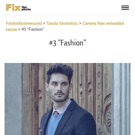
Fototöötlusteenused
>
Tasuta fototöötlus
>
Camera Raw eelseaded
tasuta
>
#3 "Fashion"
#3 "Fashion"
Do
Fr
Pr