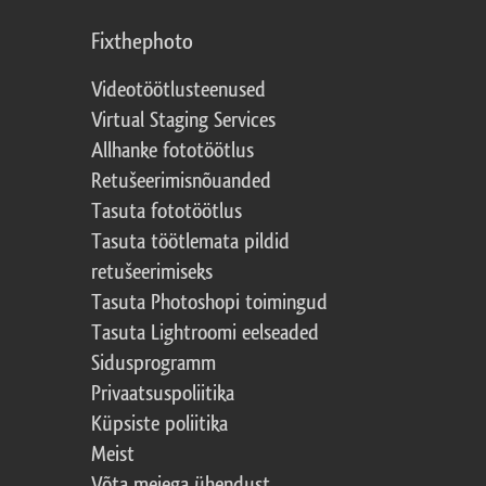
Fixthephoto
Videotöötlusteenused
Virtual Staging Services
Allhanke fototöötlus
Retušeerimisnõuanded
Tasuta fototöötlus
Tasuta töötlemata pildid
retušeerimiseks
Tasuta Photoshopi toimingud
Tasuta Lightroomi eelseaded
Sidusprogramm
Privaatsuspoliitika
Küpsiste poliitika
Meist
Võta meiega ühendust