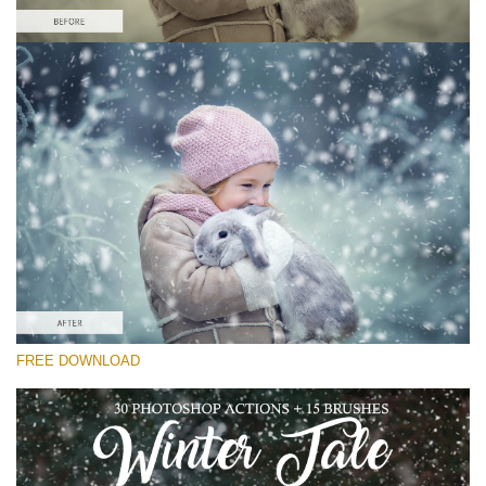
Por favor seleccione
Free Snow Action #3
Winter Tale
Winter Complete
Entire Collection
Descarga gratis
FREE DOWNLOAD