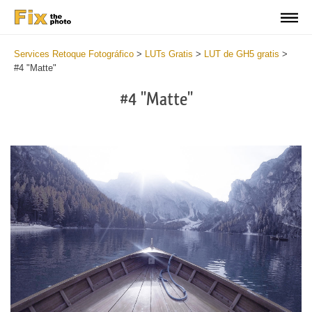
Services Retoque Fotográfico
>
LUTs Gratis
>
LUT de GH5 gratis
>
#4 "Matte"
#4 "Matte"
Do
Fr
LU