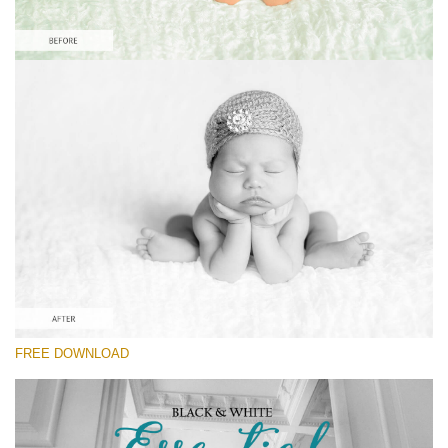
Por favor seleccione
Free Newborn Preset #7
Black&White Essential
(70 Lr Presets)
Wedding Collection
(400 Lr Presets)
Must-Have Collection
FREE DOWNLOAD
(1432 Lr Presets)
Descarga gratis