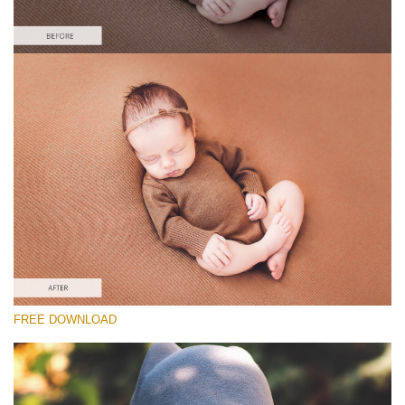
Por favor seleccione
Free Newborn Preset #28
Matte Effect
(30 Lr Presets)
Matte Complete
(130 Lr Presets)
Must-Have Collection
FREE DOWNLOAD
(1432 Lr Presets)
Descarga gratis