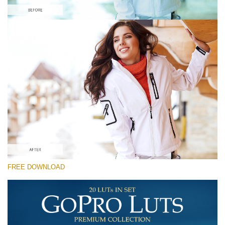
Please select
Free Vintage LUT #7
Premium GoPro LUTs
Cinema Look Collection (80 LUTs)
Entire Collection (260 LUTs)
Free download
FREE DOWNLOAD