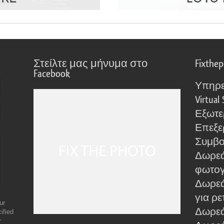
Στείλτε μας μήνυμα στο
Fixthe
Facebook
Υπηρε
Virtual 
Εξωτε
Επεξε
Συμβο
Δωρεά
φωτο
Δωρεά
για ρε
ur
Δωρεάν
ified
r