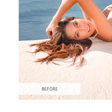
Επ
φωτογρα