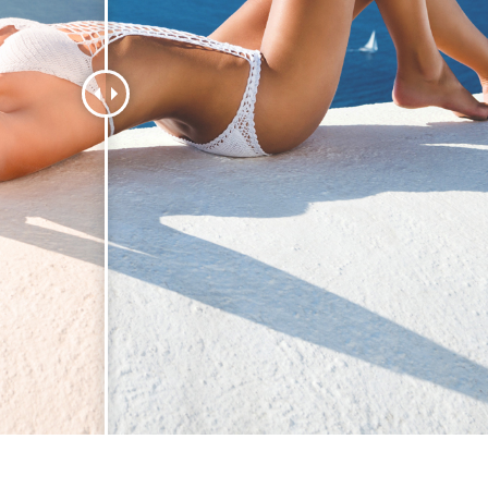
εξεργασία
Επεξεργασία
Δεδομένα Εκπαίδευ
φιών προϊόντος
φωτογραφιών
κοσμημάτων