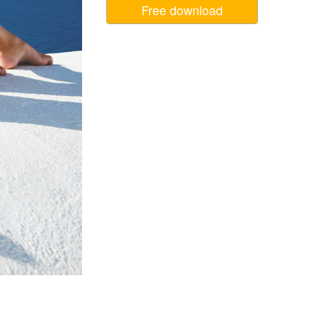
Free download
σης AI
Video Editing Services