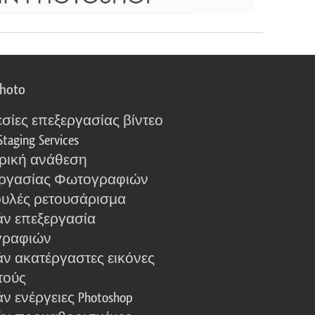
photo
σίες επεξεργασίας βίντεο
Staging Services
ρική ανάθεση
ργασίας Φωτογραφιών
υλές ρετουσάρισμα
ν επεξεργασία
γραφιών
ν ακατέργαστες εικόνες
τούς
 ενέργειες Photoshop