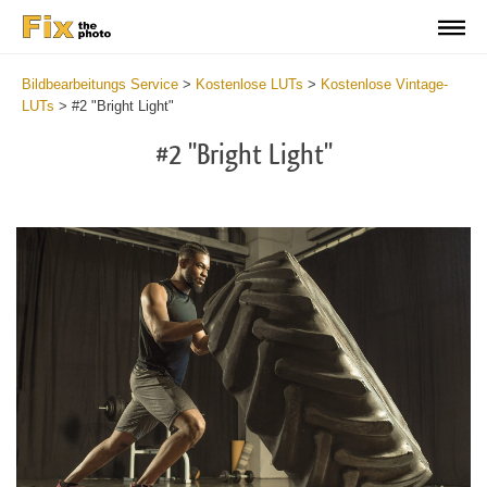
Bildbearbeitungs Service
>
Kostenlose LUTs
>
Kostenlose Vintage-
LUTs
>
#2 "Bright Light"
#2 "Bright Light"
Do
Fr
LU