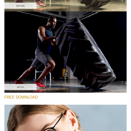
Bitte wählen Sie
Free Vintage LUT #2
Premium Sony LUTs
Must-Have Collection (160 LUTs)
Entire Collection (260 LUTs)
Kostenloser Download
FREE DOWNLOAD