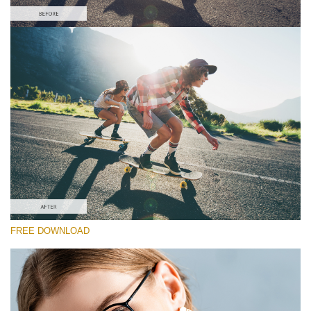
Bitte wählen Sie
Free Sony LUT #5
Premium Sony LUTs
Cinema Look Collection (80 LUTs)
Entire Collection (260 LUTs)
Kostenloser Download
FREE DOWNLOAD