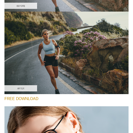
Bitte wählen Sie
Free Sony LUT #2
Premium Sony LUTs
Must-Have Collection (160 LUTs)
Entire Collection (260 LUTs)
Kostenloser Download
FREE DOWNLOAD