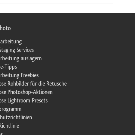
photo
arbeitung
Staging Services
rbeitung auslagern
e-Tipps
rbeitung Freebies
ose Rohbilder für die Retusche
ose Photoshop-Aktionen
ose Lightroom-Presets
rprogramm
hutzrichtlinien
ichtlinie
ns