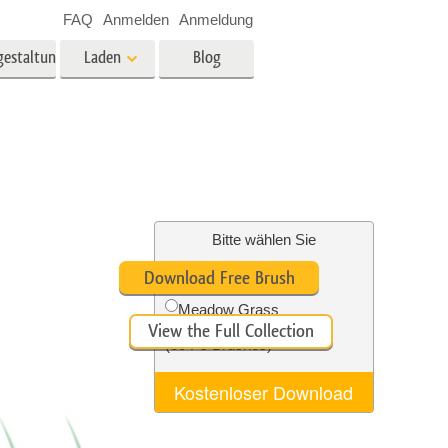
FAQ
Anmelden
Anmeldung
gestaltung
Laden
Blog
es
Video
LUTs für die
Videobearbeitung
ung
Immobilien-Fotobearbeitung
Video-Overlays
Bitte wählen Sie
Free Ps Brush #5
Download Free Brush
g
Meadow Grass
View the Full Collection
n
Foto-Restaurierung
(30 Ps Brushes)
Kostenloser Download