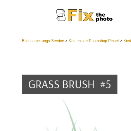
Bildbearbeitungs Service
>
Kostenlose Photoshop Pinsel
>
Kost
Lightroom
Komplette
Por
Sammlun
Günstige 
Mobile Ko
Hochzei