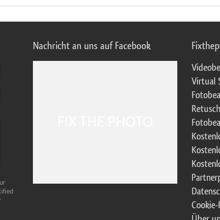
Nachricht an uns auf Facebook
Fixthe
Videobe
Virtual 
Fotobea
Retusch
Fotobea
Kostenl
Kostenl
Kostenl
Partne
ur
Datensc
ified
r
Cookie-R
Über u