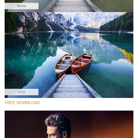
Bitte wählen Sie
Free HDR Action #3
HDR Effect
Double Exposure Complete
Entire Collection
Kostenloser Download
FREE DOWNLOAD