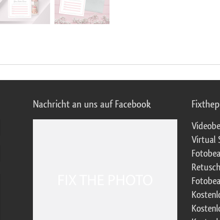
Nachricht an uns auf Facebook
Fixthe
Videobe
Virtual 
Fotobea
Retusch
Fotobea
Kostenl
Kostenl