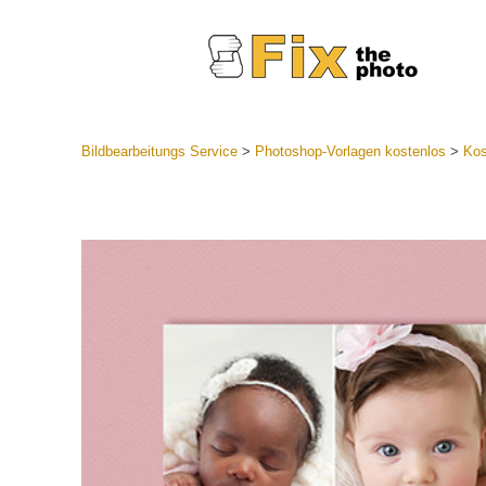
Bildbearbeitungs Service
>
Photoshop-Vorlagen kostenlos
>
Kos
Lightroom
Komplette
Por
Sammlun
Günstige 
Mobile Ko
Hochzei