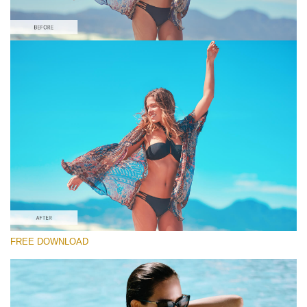
Prosím vyberte
Orange&Teal Lightroom Preset #9
Film Effect
(30 Lr Presets)
Must-Have Collection
(1432 Lr Presets)
Entire Collection
FREE DOWNLOAD
(2067 Lr Presets)
Stažení zdarma