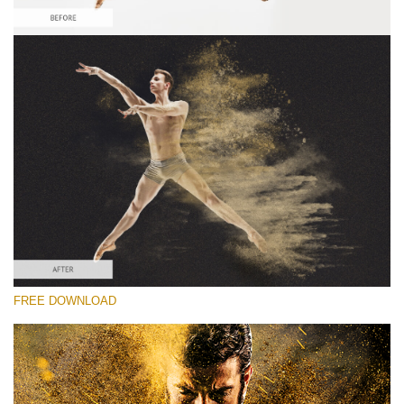
Prosím vyberte
Free Sandstorm Actions #3
Sandstorm Bundle
Double Exposure Complete
Entire Collection
Stažení zdarma
FREE DOWNLOAD