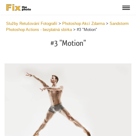
Služby Retušování Fotografií
>
Photoshop Akcí Zdarma
>
Sandstorm
Photoshop Actions - bezplatná sbírka
>
#3 "Motion"
#3 "Motion"
Do
Fr
Ac