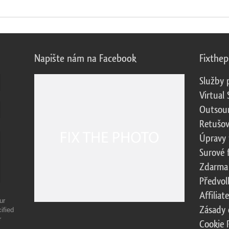
Napište nám na Facebook
Fixthe
Služby 
Virtual 
Outsour
Retušov
Úpravy 
Surové 
Zdarma
Předvol
Affilia
ur
Zásady 
ified
r
Cookie 