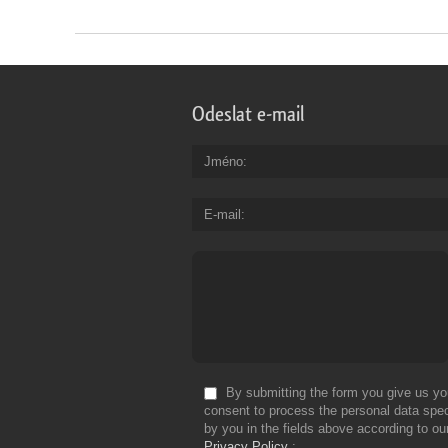
Odeslat e-mail
Jméno
E-mail
By submitting the form you give us yo
consent to process the personal data spec
by you in the fields above according to ou
Privacy Policy