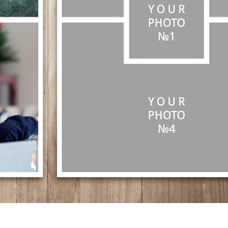
etušování produktů
Služby retušování šperků
Data pro výcvik A