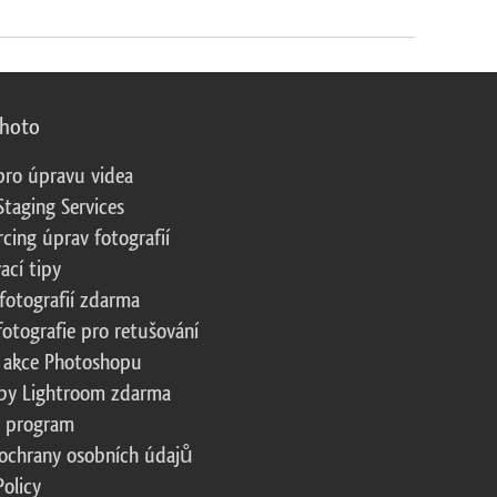
photo
pro úpravu videa
Staging Services
cing úprav fotografií
ací tipy
fotografií zdarma
fotografie pro retušování
 akce Photoshopu
by Lightroom zdarma
te program
ochrany osobních údajů
Policy