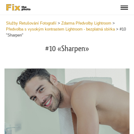
Služby Retušování Fotografií
>
Zdarma Předvolby Lightroom
>
Předvolba s vysokým kontrastem Lightroom - bezplatná sbírka
>
#10
"Sharpen"
#10 «Sharpen»