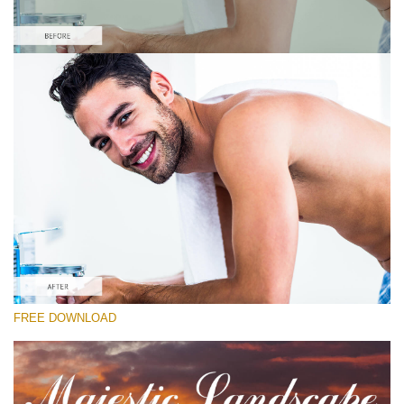
Prosím vyberte
High Contrast Lightroom Preset #10
Majestic Landscape
(30 Lr Presets)
Wedding Collection
(400 Lr Presets)
Must-Have Collection
FREE DOWNLOAD
(1432 Lr Presets)
Stažení zdarma