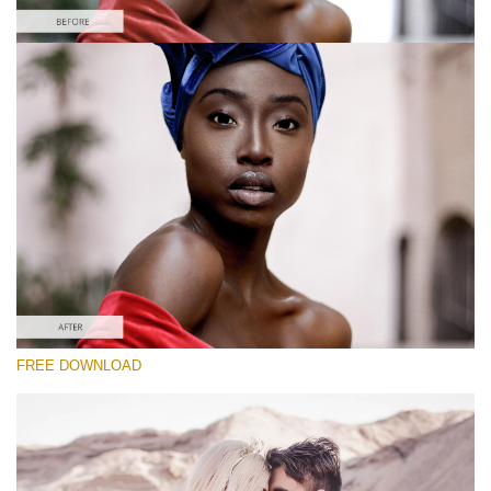
Prosím vyberte
Free Instagram Preset #39
Vintage Love
(60 Lr Presets)
Luxe Wedding
(230 Lr Presets)
Must-Have Collection
FREE DOWNLOAD
(1432 Lr Presets)
Stažení zdarma