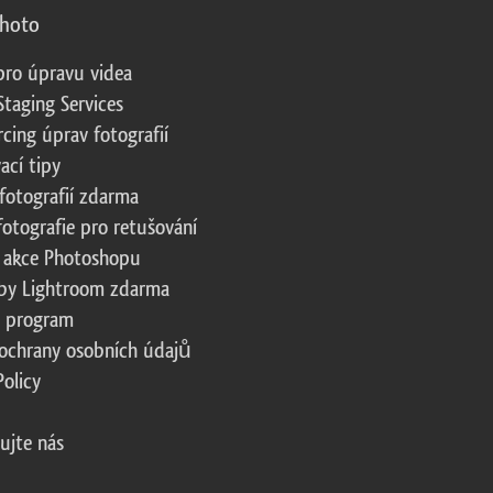
photo
pro úpravu videa
Staging Services
cing úprav fotografií
ací tipy
fotografií zdarma
fotografie pro retušování
 akce Photoshopu
by Lightroom zdarma
te program
ochrany osobních údajů
Policy
ujte nás