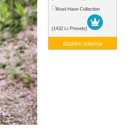
I
Video Editing Services
Must-Have Collection
(1432 Lr Presets)
Stažení zdarma