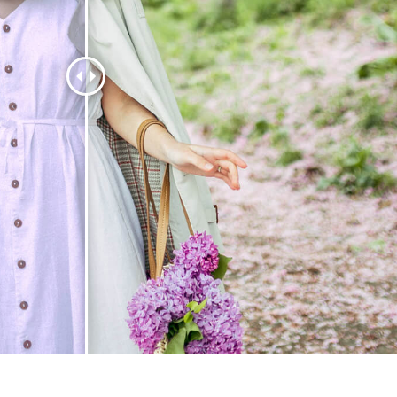
etušování produktů
Služby retušování šperků
Data pro výcvik A