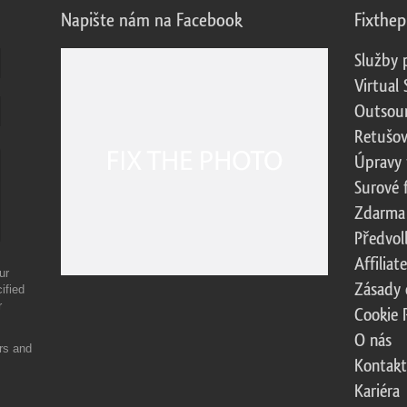
Napište nám na Facebook
Fixthe
Služby 
Virtual 
Outsour
Retušov
Úpravy 
Surové 
Zdarma
Předvol
Affilia
ur
Zásady 
ified
r
Cookie 
O nás
ers and
Kontakt
Kariéra