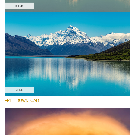
Prosím vyberte
Free Landscape Action #6
Colorful Landscape
Winter Complete
Entire Collection
Stažení zdarma
FREE DOWNLOAD