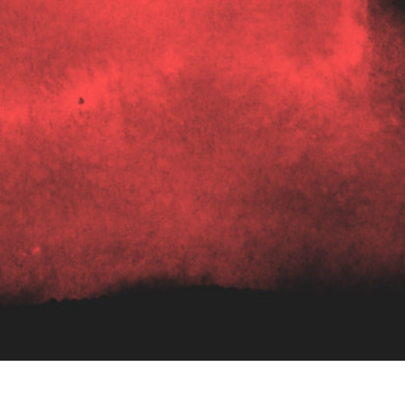
etušování produktů
Služby retušování šperků
Data pro výcvik A