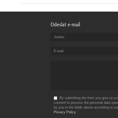
Odeslat e-mail
Jméno
E-mail
By submitting the form you give us yo
consent to process the personal data spec
by you in the fields above according to ou
Privacy Policy