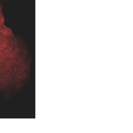
I
Video Editing Services