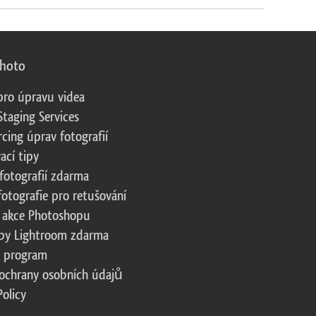
photo
pro úpravu videa
Staging Services
cing úprav fotografií
ací tipy
fotografií zdarma
fotografie pro retušování
 akce Photoshopu
by Lightroom zdarma
te program
ochrany osobních údajů
Policy