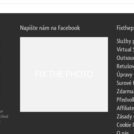
Napište nám na Facebook
Fixthe
Služby 
Virtual 
Outsour
Retušov
Úpravy 
Surové 
Zdarma
Předvol
Affilia
ur
Zásady 
ified
r
Cookie 
O nás