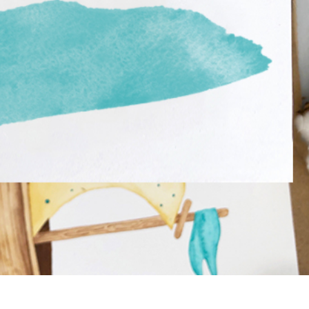
etušování produktů
Služby retušování šperků
Data pro výcvik A