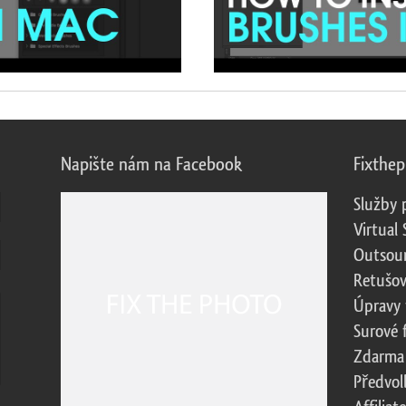
Napište nám na Facebook
Fixthe
Služby 
Virtual 
Outsour
Retušov
Úpravy 
Surové 
Zdarma
Předvol