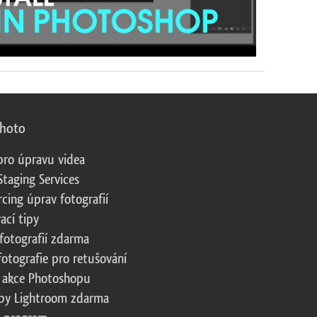
photo
pro úpravu videa
Staging Services
cing úprav fotografií
ací tipy
fotografií zdarma
fotografie pro retušování
 akce Photoshopu
by Lightroom zdarma