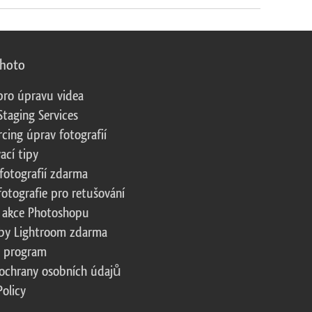
photo
pro úpravu videa
Staging Services
cing úprav fotografií
ací tipy
fotografií zdarma
fotografie pro retušování
 akce Photoshopu
by Lightroom zdarma
te program
ochrany osobních údajů
Policy