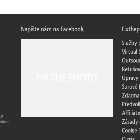
Napište nám na Facebook
Fixthe
Služby 
Virtual 
Outsour
Retušov
Úpravy 
Surové 
Zdarma
Předvol
Affilia
ur
Zásady 
ified
r
Cookie 
O nás