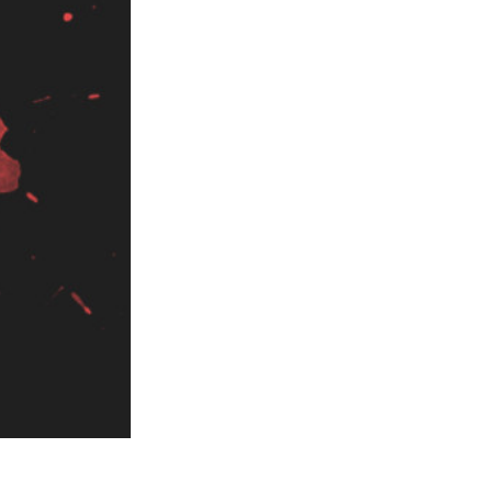
I
Video Editing Services