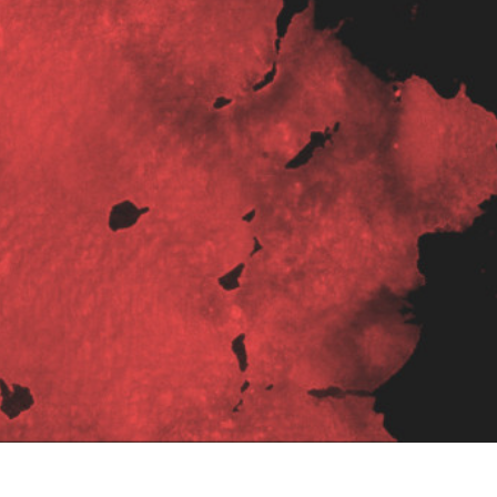
etušování produktů
Služby retušování šperků
Data pro výcvik A