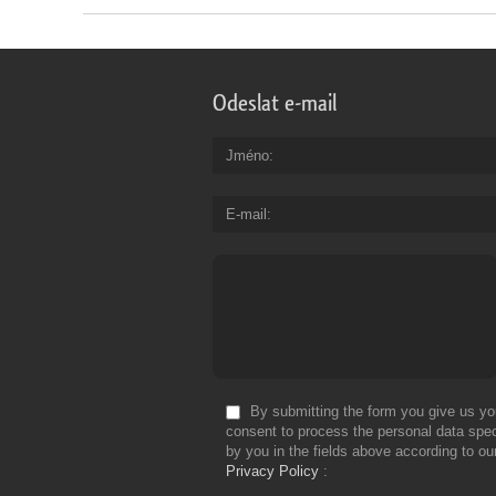
Odeslat e-mail
Jméno
E-mail
By submitting the form you give us yo
consent to process the personal data spec
by you in the fields above according to ou
Privacy Policy