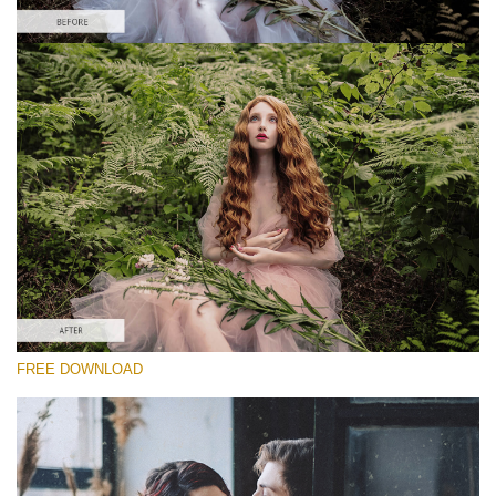
Prosím vyberte
Free Vintage Action #4
Vintage Colors
Cinematic Complete
Entire Collection
Stažení zdarma
FREE DOWNLOAD