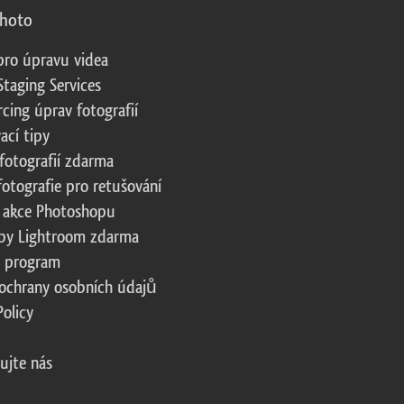
photo
pro úpravu videa
Staging Services
cing úprav fotografií
ací tipy
fotografií zdarma
fotografie pro retušování
 akce Photoshopu
by Lightroom zdarma
te program
ochrany osobních údajů
Policy
ujte nás