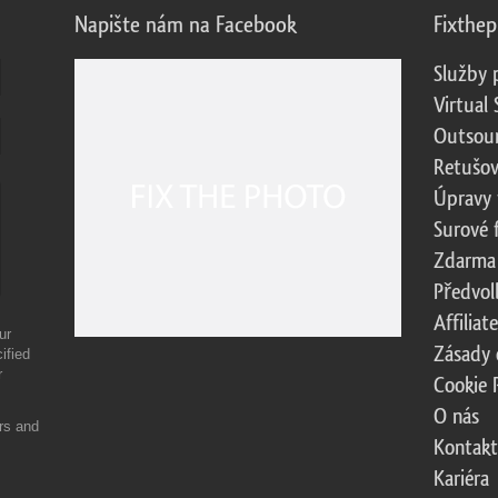
Napište nám na Facebook
Fixthe
Služby 
Virtual 
Outsour
Retušov
Úpravy 
Surové 
Zdarma
Předvol
Affilia
ur
Zásady 
ified
r
Cookie 
O nás
ers and
Kontakt
Kariéra