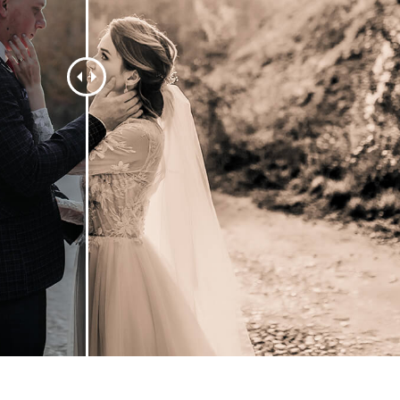
etušování produktů
Služby retušování šperků
Data pro výcvik A