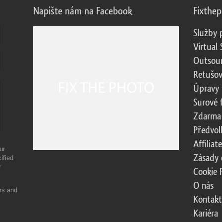
Napište nám na Facebook
Fixthe
Služby 
Virtual 
Outsour
Retušov
Úpravy 
Surové 
Zdarma
Předvol
Affilia
ur
Zásady 
ified
r
Cookie 
O nás
ers and
Kontakt
Kariéra