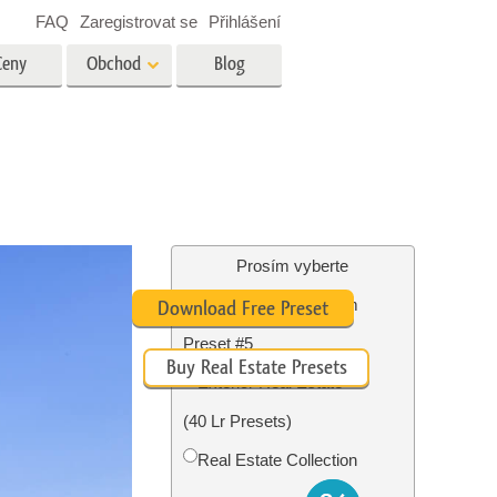
FAQ
Zaregistrovat se
Přihlášení
Ceny
Obchod
Blog
es
Video
Profesionální LUT
Překryvná videa
tské
Služby úpravy fotografií
nemovitostí
Prosím vyberte
Real Estate Lightroom
Download Free Preset
y
Preset #5
Buy Real Estate Presets
brázky
Foto Obnovení Služby
Exterior Real Estate
(40 Lr Presets)
Real Estate Collection