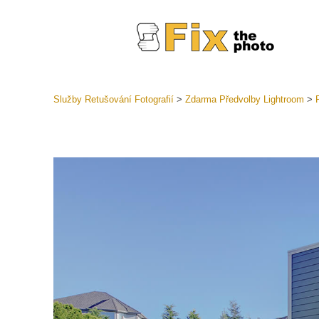
Služby Retušování Fotografií
>
Zdarma Předvolby Lightroom
>
Předvolb
Celé před
Retušova
LR
Přednasta
nabídek
Mobilní k
Služby pr