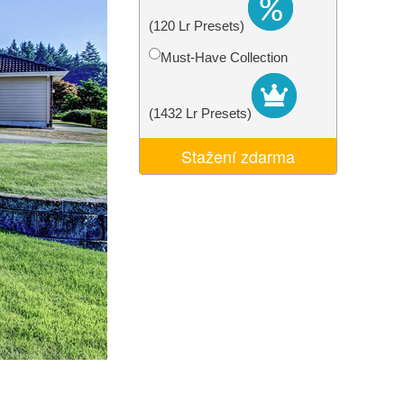
I
Video Editing Services
(120 Lr Presets)
Must-Have Collection
(1432 Lr Presets)
Stažení zdarma