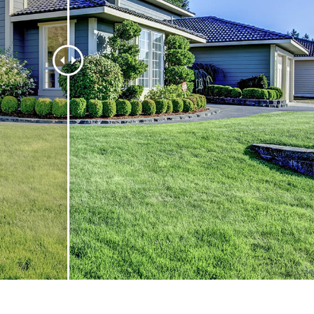
etušování produktů
Služby retušování šperků
Data pro výcvik A