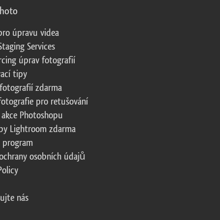
photo
pro úpravu videa
Staging Services
cing úprav fotografií
ací tipy
fotografií zdarma
fotografie pro retušování
 akce Photoshopu
by Lightroom zdarma
te program
ochrany osobních údajů
Policy
ujte nás