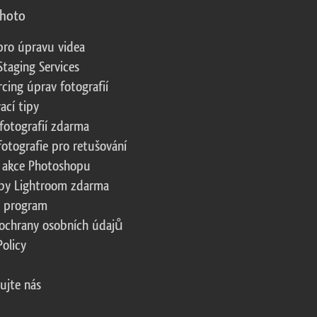
photo
pro úpravu videa
Staging Services
cing úprav fotografií
ací tipy
fotografií zdarma
fotografie pro retušování
 akce Photoshopu
by Lightroom zdarma
te program
ochrany osobních údajů
Policy
ujte nás