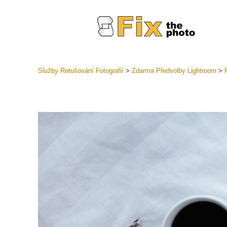
Služby Retušování Fotografií
>
Zdarma Předvolby Lightroom
>
Předvolb
Celé před
Retušova
LR
Přednasta
nabídek
Mobilní k
Služby pr