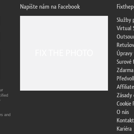
Napište nám na Facebook
Fixthe
Služby 
Virtual 
Outsour
Retušov
Úpravy 
Surové 
Zdarma
Předvol
Affilia
ur
Zásady 
ified
r
Cookie 
O nás
ers and
Kontakt
Kariéra