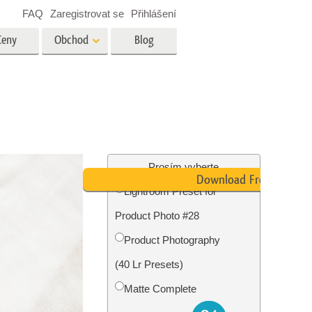
FAQ
Zaregistrovat se
Přihlášení
Ceny
Obchod
Blog
es
Video
Profesionální LUT
Překryvná videa
tské
Služby úpravy fotografií
nemovitostí
Prosím vyberte
Download Free
Lightroom Preset for
y
Product Photo #28
brázky
Foto Obnovení Služby
Product Photography
(40 Lr Presets)
Matte Complete