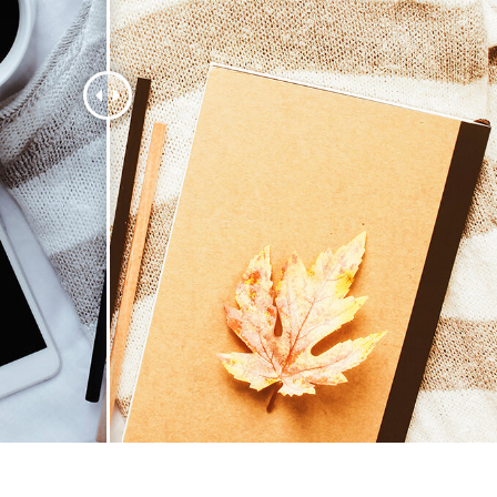
etušování produktů
Služby retušování šperků
Data pro výcvik A