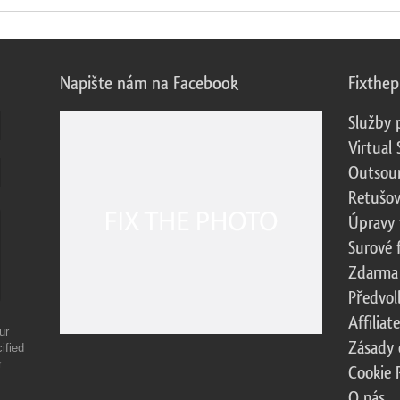
Napište nám na Facebook
Fixthe
Služby 
Virtual 
Outsour
Retušov
Úpravy 
Surové 
Zdarma
Předvol
Affilia
ur
Zásady 
ified
r
Cookie 
O nás