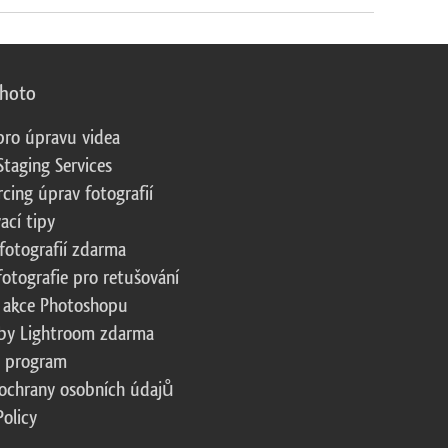
photo
pro úpravu videa
Staging Services
cing úprav fotografií
ací tipy
fotografií zdarma
fotografie pro retušování
 akce Photoshopu
by Lightroom zdarma
te program
ochrany osobních údajů
Policy