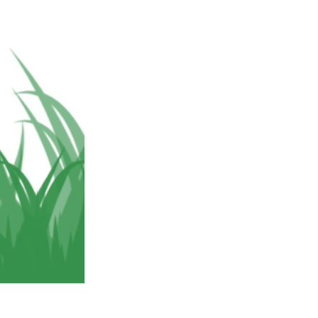
I
Video Editing Services