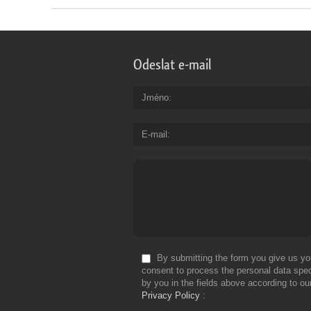
Odeslat e-mail
Jméno
E-mail
By submitting the form you give us yo
consent to process the personal data spec
by you in the fields above according to ou
Privacy Policy