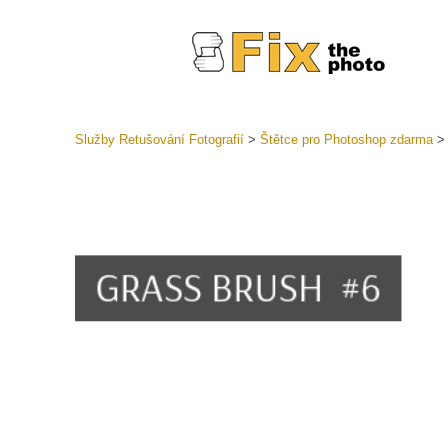
Služby Retušování Fotografií
>
Štětce pro Photoshop zdarma
Předvolb
Celé před
Retušova
LR
Přednasta
nabídek
Mobilní k
Služby pr