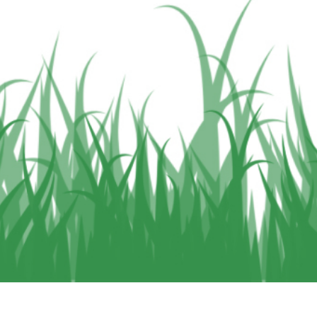
etušování produktů
Služby retušování šperků
Data pro výcvik A