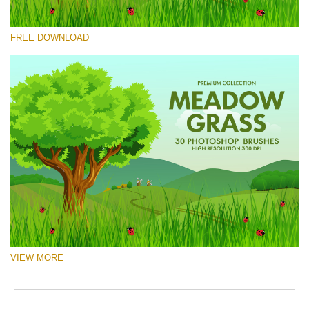
Prosím vyberte
FREE DOWNLOAD
Free Ps Brush #2
Meadow Grass
(30 Ps Brushes)
Stažení zdarma
VIEW MORE