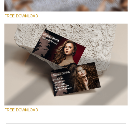
FREE DOWNLOAD
Prosím vyberte
Free Template #9
Wedding Photography Templates
Stažení zdarma
FREE DOWNLOAD