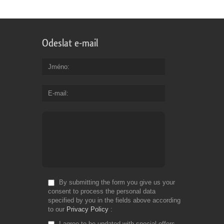
Odeslat e-mail
Jméno
E-mail
By submitting the form you give us your
consent to process the personal data
specified by you in the fields above according
to our
Privacy Policy
I agree to be updated with special offers