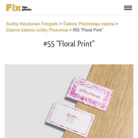
Služby Retušování Fotografií
>
Šablony Photoshopu zdarma
>
Zdarma šablona vizitky Photoshop
>
#55 "Floral Print"
#55 "Floral Print"
Do
Fr
Bu
Ca