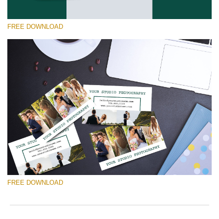
FREE DOWNLOAD
Prosím vyberte
Free Template #50
Marketing Templates Photography
Stažení zdarma
FREE DOWNLOAD