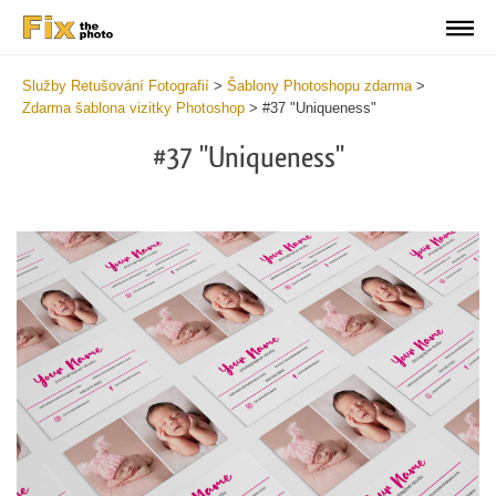
Služby Retušování Fotografií
>
Šablony Photoshopu zdarma
>
Zdarma šablona vizitky Photoshop
>
#37 "Uniqueness"
#37 "Uniqueness"
Do
Fr
Bu
Ca