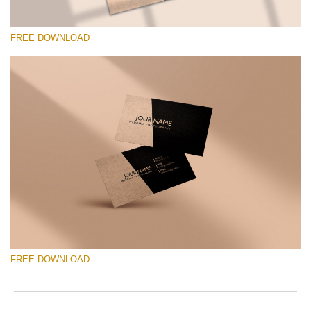
FREE DOWNLOAD
Prosím vyberte
Free Template #23
Wedding Photography Templates
Stažení zdarma
FREE DOWNLOAD