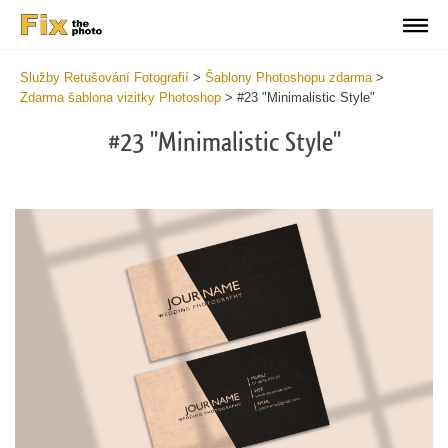
Služby Retušování Fotografií
>
Šablony Photoshopu zdarma
>
Zdarma šablona vizitky Photoshop
>
#23 "Minimalistic Style"
#23 "Minimalistic Style"
Do
Fr
Bu
Ca