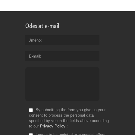
Odeslat e-mail
Jméno
E-mail
By submitting the form you give us your
consent to process the personal data
specified by you in the fields above according
to our
Privacy Policy
I agree to be updated with special offers