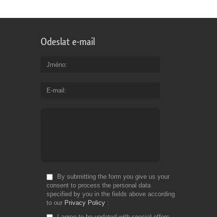
Odeslat e-mail
Jméno
E-mail
By submitting the form you give us your
consent to process the personal data
specified by you in the fields above according
to our
Privacy Policy
I agree to be updated with special offers