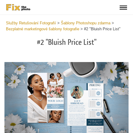
Služby Retušování Fotografií
>
Šablony Photoshopu zdarma
>
Bezplatné marketingové šablony fotografie
>
#2 "Bluish Price List"
#2 "Bluish Price List"
Cl
at
th
bu
an
re
We
Ma
Te
2
mi
Wr
yo