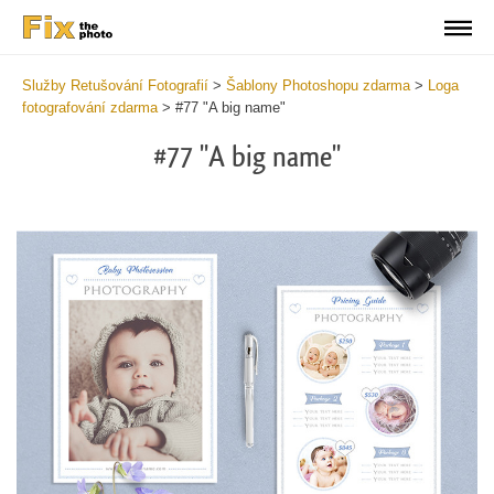
Služby Retušování Fotografií
>
Šablony Photoshopu zdarma
>
Loga
fotografování zdarma
>
#77 "A big name"
#77 "A big name"
Wa
Und
var
$v
in
/va
on
line
54
Wa
Try