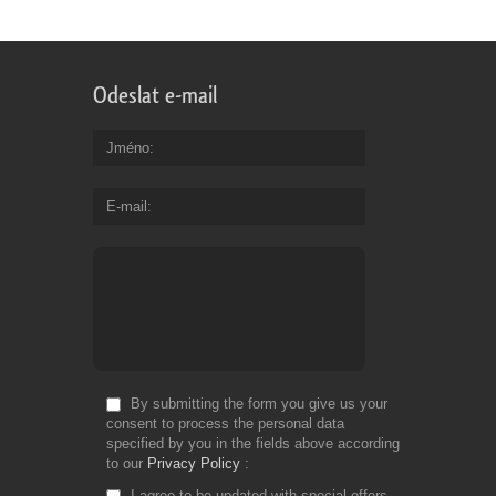
Odeslat e-mail
Jméno
E-mail
By submitting the form you give us your
consent to process the personal data
specified by you in the fields above according
to our
Privacy Policy
I agree to be updated with special offers