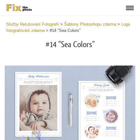
Služby Retušování Fotografií
>
Šablony Photoshopu zdarma
>
Loga
fotografování zdarma
>
#14 "Sea Colors"
#14 "Sea Colors"
Do
Lo
for
Fr