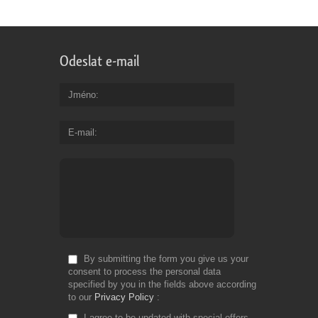
Odeslat e-mail
Jméno
E-mail
By submitting the form you give us your
consent to process the personal data
specified by you in the fields above according
to our
Privacy Policy
I agree to be updated with special offers