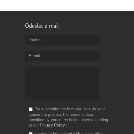
Odeslat e-mail
Jméno
E-mail
By submitting the form you give us your
consent to process the personal data
specified by you in the fields above according
to our
Privacy Policy
I agree to be updated with special offers