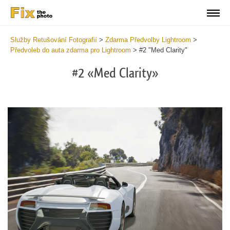
Služby Retušování Fotografií
>
Zdarma Předvolby Lightroom
>
Předvoleb do auta zdarma pro Lightroom
>
#2 "Med Clarity"
#2 «Med Clarity»