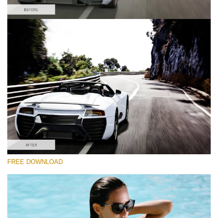
Prosím vyberte
Car Lightroom Preset #2
Film Effect
(30 Lr Presets)
Must-Have Collection
(1432 Lr Presets)
Entire Collection
FREE DOWNLOAD
(2067 Lr Presets)
Stažení zdarma