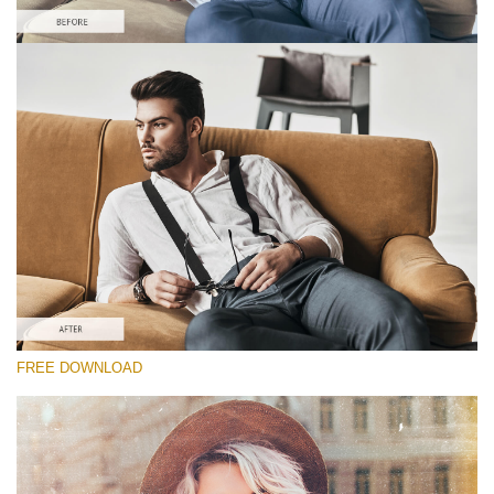
Prosím vyberte
Free Film PS Action #6
Bohemian Film
Cinematic Complete
Entire Collection
Stažení zdarma
FREE DOWNLOAD