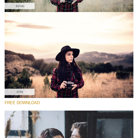
Prosím vyberte
Free PS Retro Action #5
Vintage Colors
Cinematic Complete
Entire Collection
Stažení zdarma
FREE DOWNLOAD